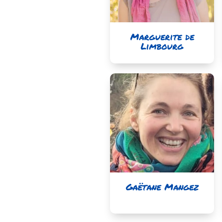
Marguerite de
Limbourg
Gaëtane Mangez