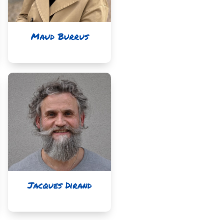
Maud Burrus
Jacques Dirand