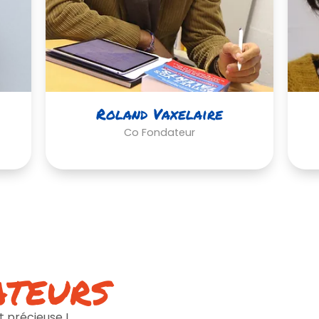
Roland Vaxelaire
Co Fondateur
ateurs
t précieuse !