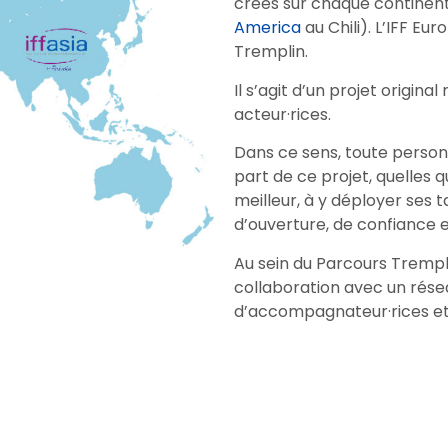
créés sur chaque continent
America
au Chili). L’IFF Eu
Tremplin.
Il s’agit d’un projet origin
acteur·rices.
Dans ce sens, toute personn
part de ce projet, quelles q
meilleur, à y déployer ses
d’ouverture, de confiance 
Au sein du Parcours Trempli
collaboration avec un résea
d’accompagnateur·rices et 