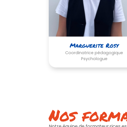
Marguerite Rosy
Coordinatrice pédagogique
Psychologue
Nos form
Notre équipe de formateur·rices es