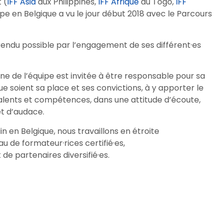
 (
IFF Asia
aux Philippines,
IFF Afrique
au Togo,
IFF
rope en Belgique a vu le jour début 2018 avec le Parcours
al rendu possible par l’engagement de ses différent·es
e de l’équipe est invitée à être responsable pour sa
ue soient sa place et ses convictions, à y apporter le
 talents et compétences, dans une attitude d’écoute,
et d’audace.
n en Belgique, nous travaillons en étroite
u de formateur·rices certifié·es,
de partenaires diversifié·es.